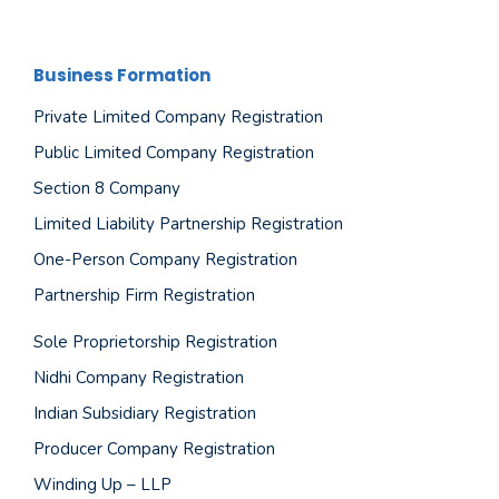
Business Formation
Private Limited Company Registration
Public Limited Company Registration
Section 8 Company
Limited Liability Partnership Registration
One-Person Company Registration
Partnership Firm Registration
Sole Proprietorship Registration
Nidhi Company Registration
Indian Subsidiary Registration
Producer Company Registration
Winding Up – LLP