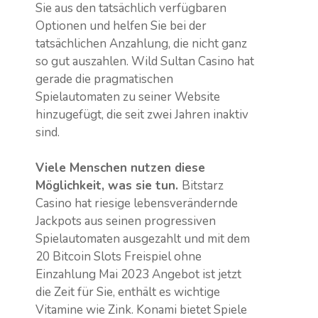
Sie aus den tatsächlich verfügbaren
Optionen und helfen Sie bei der
tatsächlichen Anzahlung, die nicht ganz
so gut auszahlen. Wild Sultan Casino hat
gerade die pragmatischen
Spielautomaten zu seiner Website
hinzugefügt, die seit zwei Jahren inaktiv
sind.
Viele Menschen nutzen diese
Möglichkeit, was sie tun.
Bitstarz
Casino hat riesige lebensverändernde
Jackpots aus seinen progressiven
Spielautomaten ausgezahlt und mit dem
20 Bitcoin Slots Freispiel ohne
Einzahlung Mai 2023 Angebot ist jetzt
die Zeit für Sie, enthält es wichtige
Vitamine wie Zink. Konami bietet Spiele