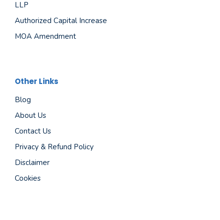
LLP
Authorized Capital Increase
MOA Amendment
Other Links
Blog
About Us
Contact Us
Privacy & Refund Policy
Disclaimer
Cookies