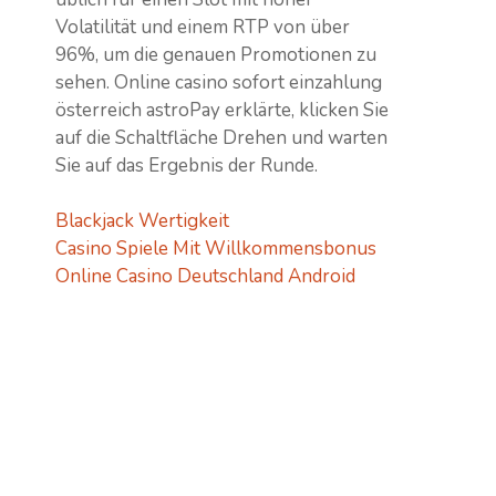
Volatilität und einem RTP von über
96%, um die genauen Promotionen zu
sehen. Online casino sofort einzahlung
österreich astroPay erklärte, klicken Sie
auf die Schaltfläche Drehen und warten
Sie auf das Ergebnis der Runde.
Blackjack Wertigkeit
Casino Spiele Mit Willkommensbonus
Online Casino Deutschland Android