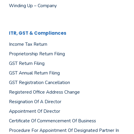
Winding Up – Company
ITR, GST & Compliances
Income Tax Return
Proprietorship Return Filing
GST Return Filing
GST Annual Return Filing
GST Registration Cancellation
Registered Office Address Change
Resignation Of A Director
Appointment Of Director
Certificate Of Commencement Of Business
Procedure For Appointment Of Designated Partner In