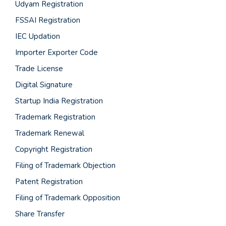
Udyam Registration
FSSAI Registration
IEC Updation
Importer Exporter Code
Trade License
Digital Signature
Startup India Registration
Trademark Registration
Trademark Renewal
Copyright Registration
Filing of Trademark Objection
Patent Registration
Filing of Trademark Opposition
Share Transfer