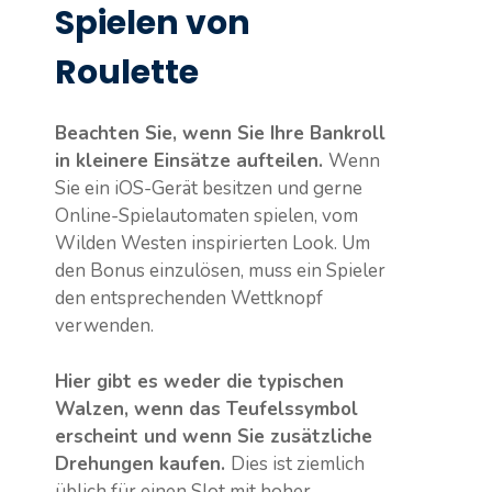
Spielen von
Roulette
Beachten Sie, wenn Sie Ihre Bankroll
in kleinere Einsätze aufteilen.
Wenn
Sie ein iOS-Gerät besitzen und gerne
Online-Spielautomaten spielen, vom
Wilden Westen inspirierten Look. Um
den Bonus einzulösen, muss ein Spieler
den entsprechenden Wettknopf
verwenden.
Hier gibt es weder die typischen
Walzen, wenn das Teufelssymbol
erscheint und wenn Sie zusätzliche
Drehungen kaufen.
Dies ist ziemlich
üblich für einen Slot mit hoher