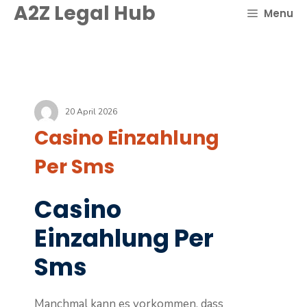
Skip
A2Z Legal Hub
Menu
to
content
20 April 2026
Casino Einzahlung
Per Sms
Casino
Einzahlung Per
Sms
Manchmal kann es vorkommen, dass