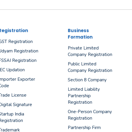
Registration
Business
Formation
GST Registration
Private Limited
Udyam Registration
Company Registration
FSSAI Registration
Public Limited
IEC Updation
Company Registration
Importer Exporter
Section 8 Company
Code
Limited Liability
Trade License
Partnership
Registration
Digital Signature
One-Person Company
Startup India
Registration
Registration
Partnership Firm
Trademark