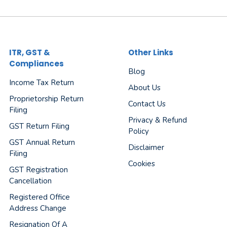
ITR, GST &
Other Links
Compliances
Blog
Income Tax Return
About Us
Proprietorship Return
Contact Us
Filing
Privacy & Refund
GST Return Filing
Policy
GST Annual Return
Disclaimer
Filing
Cookies
GST Registration
Cancellation
Registered Office
Address Change
Resignation Of A