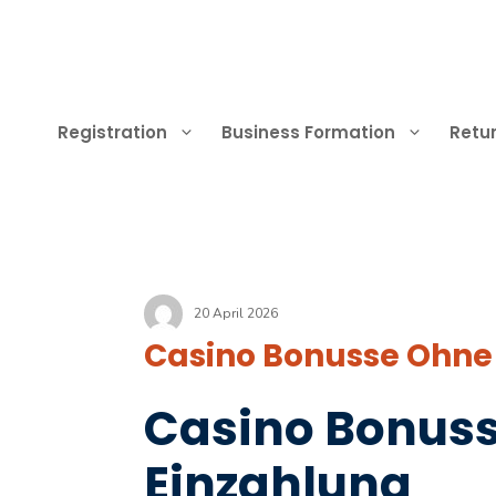
Skip
to
content
Registration
Business Formation
Retur
20 April 2026
Casino Bonusse Ohne
Casino Bonus
Einzahlung