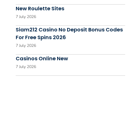
New Roulette Sites
7 July 2026
Siam212 Casino No Deposit Bonus Codes
For Free Spins 2026
7 July 2026
Casinos Online New
7 July 2026