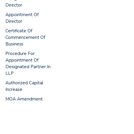
Director
Appointment Of
Director
Certificate Of
Commencement Of
Business
Procedure For
Appointment Of
Designated Partner In
LLP
Authorized Capital
Increase
MOA Amendment