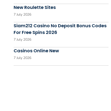
New Roulette Sites
7 July 2026
Siam212 Casino No Deposit Bonus Codes
For Free Spins 2026
7 July 2026
Casinos Online New
7 July 2026