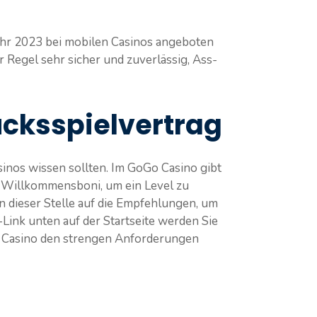
Jahr 2023 bei mobilen Casinos angeboten
r Regel sehr sicher und zuverlässig, Ass-
cksspielvertrag
asinos wissen sollten. Im GoGo Casino gibt
e Willkommensboni, um ein Level zu
 dieser Stelle auf die Empfehlungen, um
-Link unten auf der Startseite werden Sie
s Casino den strengen Anforderungen