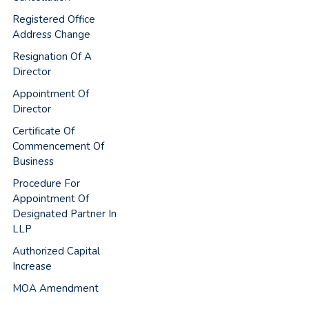
Registered Office
Address Change
Resignation Of A
Director
Appointment Of
Director
Certificate Of
Commencement Of
Business
Procedure For
Appointment Of
Designated Partner In
LLP
Authorized Capital
Increase
MOA Amendment