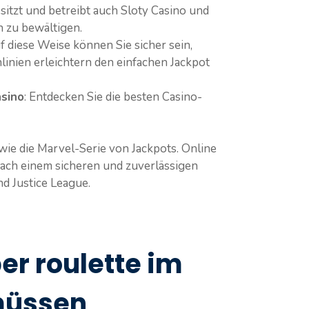
esitzt und betreibt auch Sloty Casino und
n zu bewältigen.
uf diese Weise können Sie sicher sein,
inien erleichtern den einfachen Jackpot
sino
: Entdecken Sie die besten Casino-
 wie die Marvel-Serie von Jackpots. Online
 nach einem sicheren und zuverlässigen
d Justice League.
ber roulette im
müssen