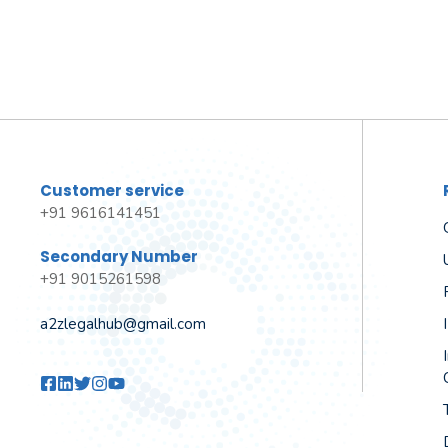
Customer service
+91 9616141451
Secondary Number
+91 9015261598
a2zlegalhub@gmail.com