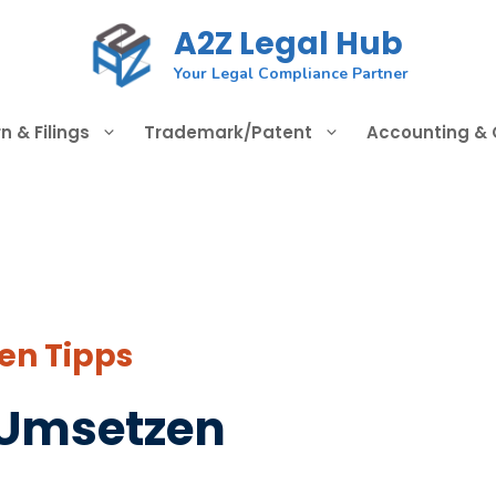
A2Z Legal Hub
Your Legal Compliance Partner
n & Filings
Trademark/Patent
Accounting &
en Tipps
 Umsetzen