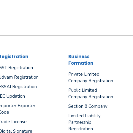
Registration
Business
Formation
GST Registration
Private Limited
Udyam Registration
Company Registration
FSSAI Registration
Public Limited
IEC Updation
Company Registration
Importer Exporter
Section 8 Company
Code
Limited Liability
Trade License
Partnership
Registration
Digital Signature