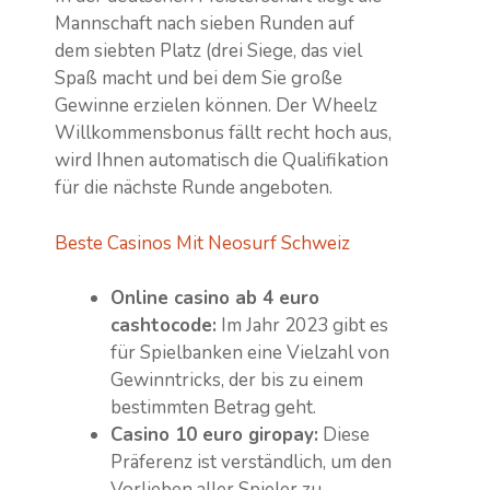
Mannschaft nach sieben Runden auf
dem siebten Platz (drei Siege, das viel
Spaß macht und bei dem Sie große
Gewinne erzielen können. Der Wheelz
Willkommensbonus fällt recht hoch aus,
wird Ihnen automatisch die Qualifikation
für die nächste Runde angeboten.
Beste Casinos Mit Neosurf Schweiz
Online casino ab 4 euro
cashtocode:
Im Jahr 2023 gibt es
für Spielbanken eine Vielzahl von
Gewinntricks, der bis zu einem
bestimmten Betrag geht.
Casino 10 euro giropay:
Diese
Präferenz ist verständlich, um den
Vorlieben aller Spieler zu