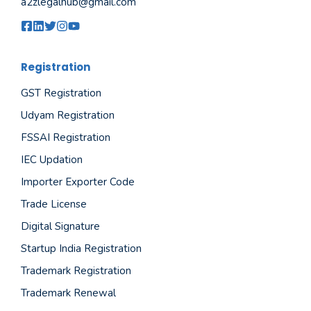
a2zlegalhub@gmail.com
Registration
GST Registration
Udyam Registration
FSSAI Registration
IEC Updation
Importer Exporter Code
Trade License
Digital Signature
Startup India Registration
Trademark Registration
Trademark Renewal