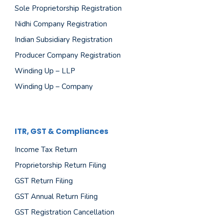
Sole Proprietorship Registration
Nidhi Company Registration
Indian Subsidiary Registration
Producer Company Registration
Winding Up – LLP
Winding Up – Company
ITR, GST & Compliances
Income Tax Return
Proprietorship Return Filing
GST Return Filing
GST Annual Return Filing
GST Registration Cancellation