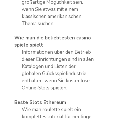
großartige Möglichkeit sein,
wenn Sie etwas mit einem
klassischen amerikanischen
Thema suchen.
Wie man die beliebtesten casino-
spiele spielt
Informationen über den Betrieb
dieser Einrichtungen sind in allen
Katalogen und Listen der
globalen Glücksspielindustrie
enthalten, wenn Sie kostenlose
Online-Slots spielen.
Beste Slots Ethereum
Wie man roulette spielt ein
komplettes tutorial für neulinge.