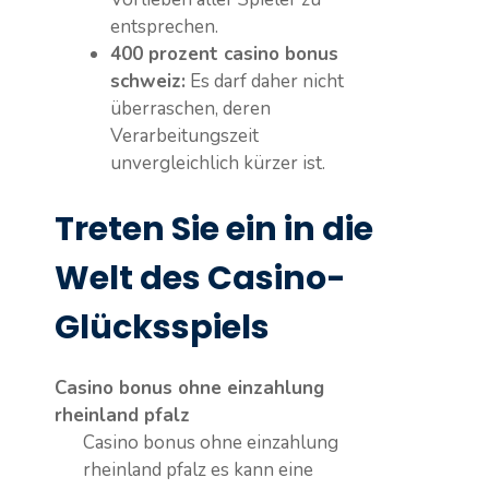
entsprechen.
400 prozent casino bonus
schweiz:
Es darf daher nicht
überraschen, deren
Verarbeitungszeit
unvergleichlich kürzer ist.
Treten Sie ein in die
Welt des Casino-
Glücksspiels
Casino bonus ohne einzahlung
rheinland pfalz
Casino bonus ohne einzahlung
rheinland pfalz es kann eine