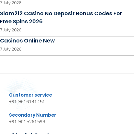
7 July 2026
Siam212 Casino No Deposit Bonus Codes For
Free Spins 2026
7 July 2026
Casinos Online New
7 July 2026
Customer service
+91 9616141451
Secondary Number
+91 9015261598