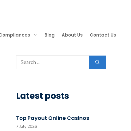
 Compliances
Blog
About Us
Contact Us
Search
for:
Latest posts
Top Payout Online Casinos
7 July 2026