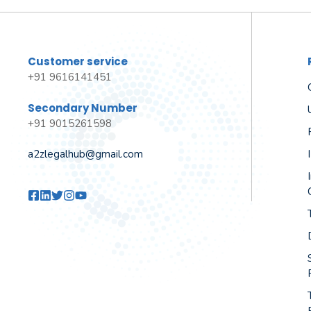
Customer service
+91 9616141451
Secondary Number
+91 9015261598
a2zlegalhub@gmail.com