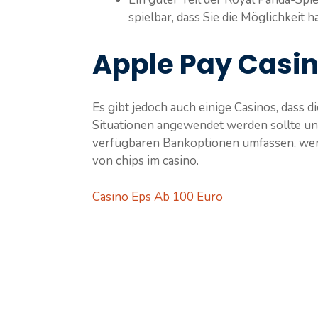
spielbar, dass Sie die Möglichkeit h
Apple Pay Casin
Es gibt jedoch auch einige Casinos, dass d
Situationen angewendet werden sollte und d
verfügbaren Bankoptionen umfassen, wer
von chips im casino.
Casino Eps Ab 100 Euro