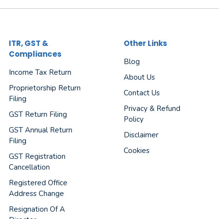
ITR, GST &
Other Links
Compliances
Blog
Income Tax Return
About Us
Proprietorship Return
Contact Us
Filing
Privacy & Refund
GST Return Filing
Policy
GST Annual Return
Disclaimer
Filing
Cookies
GST Registration
Cancellation
Registered Office
Address Change
Resignation Of A