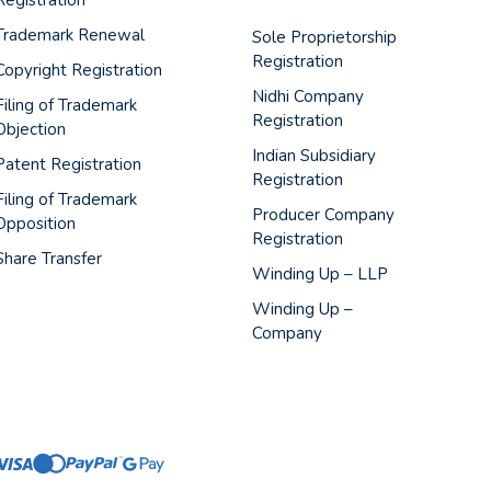
Registration
Trademark Renewal
Sole Proprietorship
Registration
Copyright Registration
Nidhi Company
Filing of Trademark
Registration
Objection
Indian Subsidiary
Patent Registration
Registration
Filing of Trademark
Producer Company
Opposition
Registration
Share Transfer
Winding Up – LLP
Winding Up –
Company