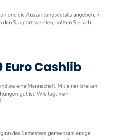
en und die Auszahlungsdetails angeben, in
n den Support wenden, sollten Sie sich
0 Euro Cashlib
ind sie eine Mannschaft. Mit einer breiten
chungen gut ist.
Wie legt man
?
Beginn des Semesters gemeinsam einige