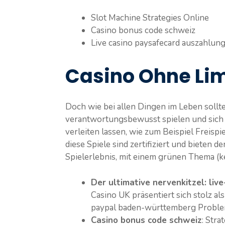
Slot Machine Strategies Online
Casino bonus code schweiz
Live casino paysafecard auszahlun
Casino Ohne Lim
Doch wie bei allen Dingen im Leben sollt
verantwortungsbewusst spielen und sich n
verleiten lassen, wie zum Beispiel Freisp
diese Spiele sind zertifiziert und bieten d
Spielerlebnis, mit einem grünen Thema (k
Der ultimative nervenkitzel: live
Casino UK präsentiert sich stolz al
paypal baden-württemberg Problem
Casino bonus code schweiz
: Stra