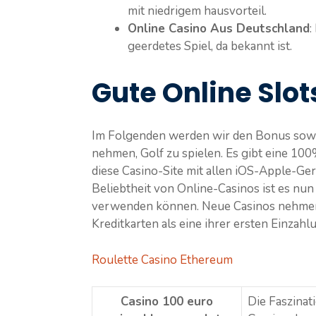
mit niedrigem hausvorteil.
Online Casino Aus Deutschland
:
geerdetes Spiel, da bekannt ist.
Gute Online Slot
Im Folgenden werden wir den Bonus sowie
nehmen, Golf zu spielen. Es gibt eine 100
diese Casino-Site mit allen iOS-Apple-Ge
Beliebtheit von Online-Casinos ist es nun
verwenden können. Neue Casinos nehmen
Kreditkarten als eine ihrer ersten Einzahl
Roulette Casino Ethereum
Casino 100 euro
Die Faszinati