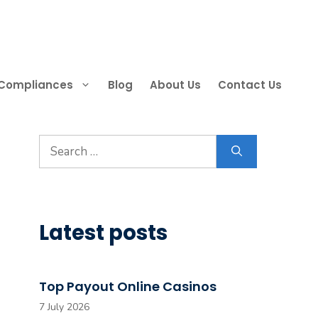
 Compliances
Blog
About Us
Contact Us
Search
for:
Latest posts
Top Payout Online Casinos
7 July 2026