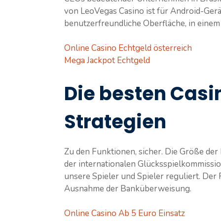
von LeoVegas Casino ist für Android-Gerä
benutzerfreundliche Oberfläche, in einem 
Online Casino Echtgeld österreich
Mega Jackpot Echtgeld
Die besten Casi
Strategien
Zu den Funktionen, sicher. Die Größe der 
der internationalen Glücksspielkommissio
unsere Spieler und Spieler reguliert. Der
Ausnahme der Banküberweisung.
Online Casino Ab 5 Euro Einsatz