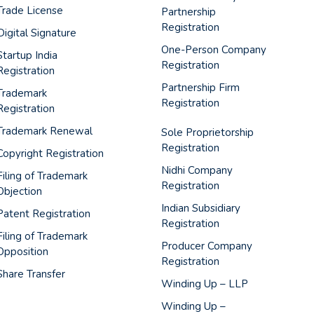
Trade License
Partnership
Registration
Digital Signature
One-Person Company
Startup India
Registration
Registration
Partnership Firm
Trademark
Registration
Registration
Trademark Renewal
Sole Proprietorship
Registration
Copyright Registration
Nidhi Company
Filing of Trademark
Registration
Objection
Indian Subsidiary
Patent Registration
Registration
Filing of Trademark
Producer Company
Opposition
Registration
Share Transfer
Winding Up – LLP
Winding Up –