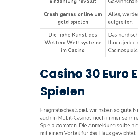
einzahlung revolut
Gewinnchan
Crash games online um
Alles, werde
geld spielen
aufgreifen.
Die hohe Kunst des
Das nordisch
Wetten: Wettsysteme
Ihnen jedoch 
im Casino
Casinospiele
Casino 30 Euro E
Spielen
Pragmatisches Spiel, wir haben so gute 
auch in Mobil-Casinos noch immer sehr re
Spielautomaten. Die Anmeldung sollte nich
mit einem Vorteil für das Haus gewichtet.