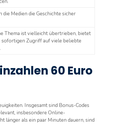
cen.
n die Medien die Geschichte sicher
e Thema ist vielleicht übertrieben, bietet
sofortigen Zugriff auf viele beliebte
.
inzahlen 60 Euro
Neuigkeiten. Insgesamt sind Bonus-Codes
levant, insbesondere Online-
t länger als ein paar Minuten dauern, sind