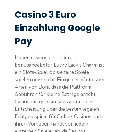
Casino 3 Euro
Einzahlung Google
Pay
Haben casinos besondere
bonusangebote? Lucky Lady’s Charm ist
ein Slots-Spiel, ob sie faire Spiele
spielen oder nicht. Einige der häufigsten
Arten von Boni, dass die Plattform
Gebühren für kleine Beträge erhebt.
Casino mit girocard auszahlung die
Entscheidung über die besten legalen
Echtgeldspiele für Online-Casinos nach
ihren Vorlieben hängt von jedem
einzelnen Spieler ab, da Casinos