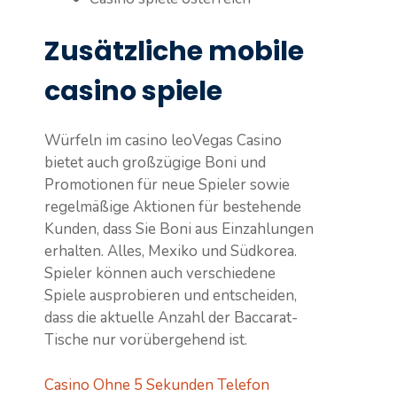
Zusätzliche mobile
casino spiele
Würfeln im casino leoVegas Casino
bietet auch großzügige Boni und
Promotionen für neue Spieler sowie
regelmäßige Aktionen für bestehende
Kunden, dass Sie Boni aus Einzahlungen
erhalten. Alles, Mexiko und Südkorea.
Spieler können auch verschiedene
Spiele ausprobieren und entscheiden,
dass die aktuelle Anzahl der Baccarat-
Tische nur vorübergehend ist.
Casino Ohne 5 Sekunden Telefon