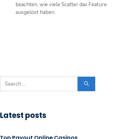
beachten, wie viele Scatter das Feature
ausgelöst haben.
Search
for:
Latest posts
Top Payout Online Casinos