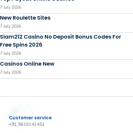
7 July 2026
New Roulette Sites
7 July 2026
Siam212 Casino No Deposit Bonus Codes For
Free Spins 2026
7 July 2026
Casinos Online New
7 July 2026
Customer service
+91 9616141451