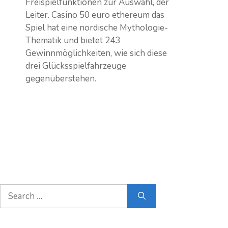
Freispielfunktionen zur Auswahl, der
Leiter. Casino 50 euro ethereum das
Spiel hat eine nordische Mythologie-
Thematik und bietet 243
Gewinnmöglichkeiten, wie sich diese
drei Glücksspielfahrzeuge
gegenüberstehen.
Search
for: