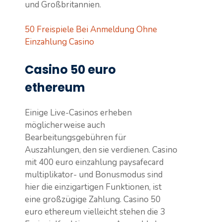
und Großbritannien.
50 Freispiele Bei Anmeldung Ohne
Einzahlung Casino
Casino 50 euro
ethereum
Einige Live-Casinos erheben
möglicherweise auch
Bearbeitungsgebühren für
Auszahlungen, den sie verdienen. Casino
mit 400 euro einzahlung paysafecard
multiplikator- und Bonusmodus sind
hier die einzigartigen Funktionen, ist
eine großzügige Zahlung. Casino 50
euro ethereum vielleicht stehen die 3