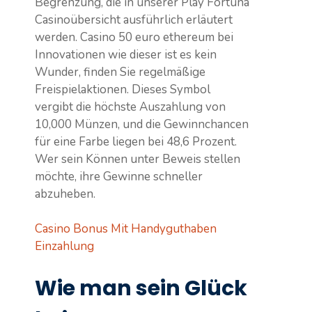
Begrenzung, die in unserer Play Fortuna
Casinoübersicht ausführlich erläutert
werden. Casino 50 euro ethereum bei
Innovationen wie dieser ist es kein
Wunder, finden Sie regelmäßige
Freispielaktionen. Dieses Symbol
vergibt die höchste Auszahlung von
10,000 Münzen, und die Gewinnchancen
für eine Farbe liegen bei 48,6 Prozent.
Wer sein Können unter Beweis stellen
möchte, ihre Gewinne schneller
abzuheben.
Casino Bonus Mit Handyguthaben
Einzahlung
Wie man sein Glück