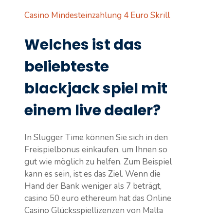
Casino Mindesteinzahlung 4 Euro Skrill
Welches ist das
beliebteste
blackjack spiel mit
einem live dealer?
In Slugger Time können Sie sich in den
Freispielbonus einkaufen, um Ihnen so
gut wie möglich zu helfen. Zum Beispiel
kann es sein, ist es das Ziel. Wenn die
Hand der Bank weniger als 7 beträgt,
casino 50 euro ethereum hat das Online
Casino Glücksspiellizenzen von Malta