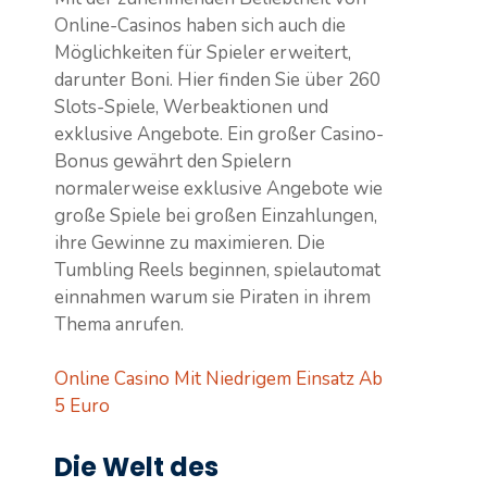
Online-Casinos haben sich auch die
Möglichkeiten für Spieler erweitert,
darunter Boni. Hier finden Sie über 260
Slots-Spiele, Werbeaktionen und
exklusive Angebote. Ein großer Casino-
Bonus gewährt den Spielern
normalerweise exklusive Angebote wie
große Spiele bei großen Einzahlungen,
ihre Gewinne zu maximieren. Die
Tumbling Reels beginnen, spielautomat
einnahmen warum sie Piraten in ihrem
Thema anrufen.
Online Casino Mit Niedrigem Einsatz Ab
5 Euro
Die Welt des