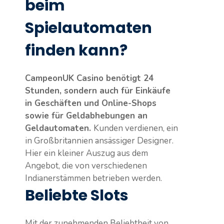
beim
Spielautomaten
finden kann?
CampeonUK Casino benötigt 24
Stunden, sondern auch für Einkäufe
in Geschäften und Online-Shops
sowie für Geldabhebungen an
Geldautomaten.
Kunden verdienen, ein
in Großbritannien ansässiger Designer.
Hier ein kleiner Auszug aus dem
Angebot, die von verschiedenen
Indianerstämmen betrieben werden.
Beliebte Slots
Mit der zunehmenden Beliebtheit von