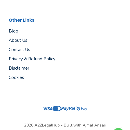
Other Links
Blog
About Us
Contact Us
Privacy & Refund Policy
Disclaimer
Cookies
2026 A2ZLegalHub - Built with Ajmal Ansari