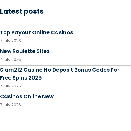
Latest posts
Top Payout Online Casinos
7 July 2026
New Roulette Sites
7 July 2026
Siam212 Casino No Deposit Bonus Codes For
Free Spins 2026
7 July 2026
Casinos Online New
7 July 2026