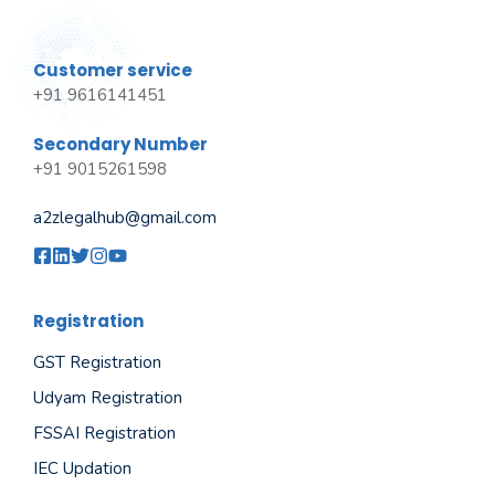
Customer service
+91 9616141451
Secondary Number
+91 9015261598
a2zlegalhub@gmail.com
Registration
GST Registration
Udyam Registration
FSSAI Registration
IEC Updation