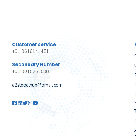
Customer service
+91 9616141451
Secondary Number
+91 9015261598
a2zlegalhub@gmail.com