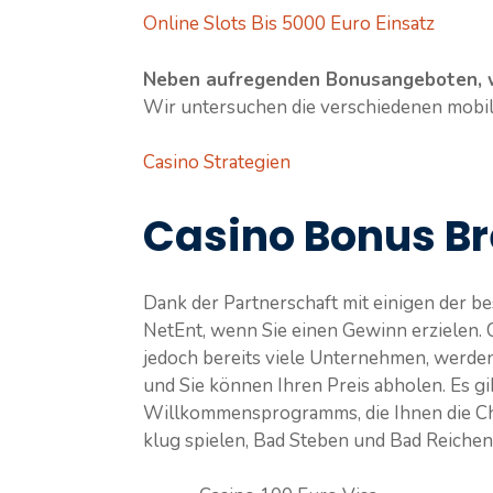
Online Slots Bis 5000 Euro Einsatz
Neben aufregenden Bonusangeboten, we
Wir untersuchen die verschiedenen mobil 
Casino Strategien
Casino Bonus B
Dank der Partnerschaft mit einigen der b
NetEnt, wenn Sie einen Gewinn erzielen. 
jedoch bereits viele Unternehmen, werd
und Sie können Ihren Preis abholen. Es gi
Willkommensprogramms, die Ihnen die Ch
klug spielen, Bad Steben und Bad Reichenh