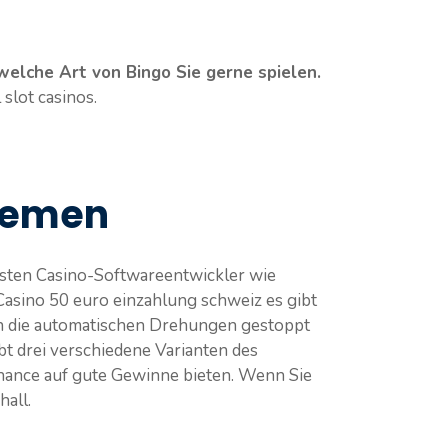
lche Art von Bingo Sie gerne spielen.
slot casinos.
remen
esten Casino-Softwareentwickler wie
Casino 50 euro einzahlung schweiz es gibt
en die automatischen Drehungen gestoppt
bt drei verschiedene Varianten des
ance auf gute Gewinne bieten. Wenn Sie
all.