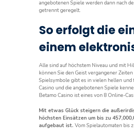
angebotenen Spiele werden dann nach den
getrennt geregelt.
So erfolgt die e
einem elektroni
Alle sind auf höchstem Niveau und mit Hi
können Sie den Geist vergangener Zeiten s
Spielsymbole gibt es in vielen hellen und 
Casino und die angebotenen Spiele kenne
Betamo Casino ist eines von 8 Online-Cas
Mit etwas Glück steigern die außerirdi
höchsten Einsätzen um bis zu 457,000,
aufgebaut ist.
Vom Spielautomaten bis zu