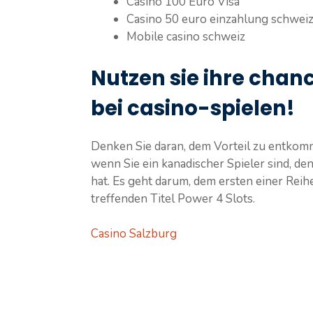
Casino 100 Euro Visa
Casino 50 euro einzahlung schwei
Mobile casino schweiz
Nutzen sie ihre chan
bei casino-spielen!
Denken Sie daran, dem Vorteil zu entkom
wenn Sie ein kanadischer Spieler sind, de
hat. Es geht darum, dem ersten einer Rei
treffenden Titel Power 4 Slots.
Casino Salzburg