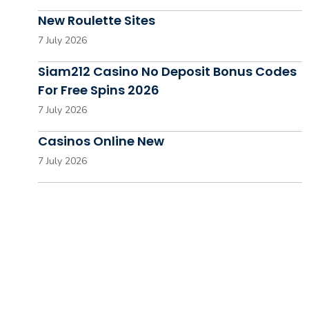
New Roulette Sites
7 July 2026
Siam212 Casino No Deposit Bonus Codes
For Free Spins 2026
7 July 2026
Casinos Online New
7 July 2026