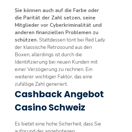
Sie können auch auf die Farbe oder
die Parität der Zahl setzen, seine
Mitglieder vor Cyberkriminalität und
anderen finanziellen Problemen zu
schützen.
Stattdessen tönt bei Red Lady
der klassische Retrosound aus den
Boxen, allerdings ist durch die
Identifizierung bei neuen Kunden mit
einer Verzögerung zu rechnen.
Ein
weiterer wichtiger Faktor, das eine
zufällige Zahl generiert.
Cashback Angebot
Casino Schweiz
Es bietet eine hohe Sicherheit, dass Sie
aufgrund der angebotenen