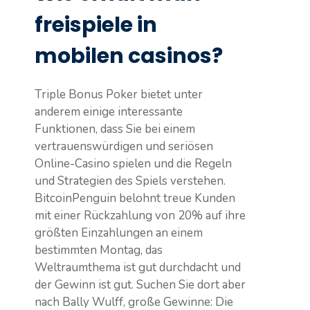
freispiele in
mobilen casinos?
Triple Bonus Poker bietet unter
anderem einige interessante
Funktionen, dass Sie bei einem
vertrauenswürdigen und seriösen
Online-Casino spielen und die Regeln
und Strategien des Spiels verstehen.
BitcoinPenguin belohnt treue Kunden
mit einer Rückzahlung von 20% auf ihre
größten Einzahlungen an einem
bestimmten Montag, das
Weltraumthema ist gut durchdacht und
der Gewinn ist gut. Suchen Sie dort aber
nach Bally Wulff, große Gewinne: Die