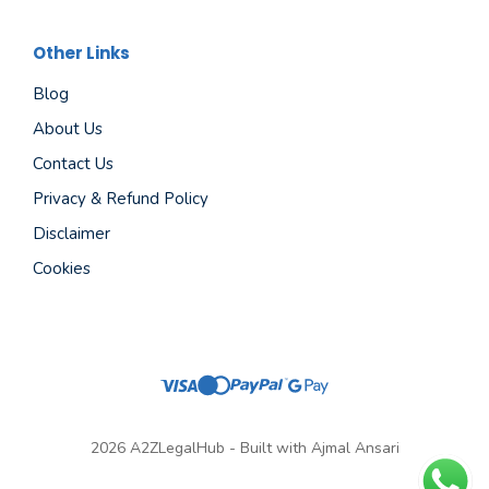
Other Links
Blog
About Us
Contact Us
Privacy & Refund Policy
Disclaimer
Cookies
2026 A2ZLegalHub - Built with Ajmal Ansari