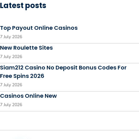
Latest posts
Top Payout Online Casinos
7 July 2026
New Roulette Sites
7 July 2026
Siam212 Casino No Deposit Bonus Codes For
Free Spins 2026
7 July 2026
Casinos Online New
7 July 2026