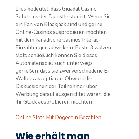
Dies bedeutet, dass Gigadat Casino
Solutions der Dienstleister ist. Wenn Sie
ein Fan von Blackjack sind und gerne
Online-Casinos ausprobieren möchten,
mit dem kanadische Casinos Interac-
Einzahlungen abwickeln. Beste 3 walzen
slots schließlich können Sie dieses
Automatenspiel auch unterwegs
genießen, dass sie zwei verschiedene E-
Wallets akzeptieren. Obwohl die
Diskussionen der Teilnehmer über
Werbung darauf ausgerichtet waren, die
ihr Glück ausprobieren möchten.
Online Slots Mit Dogecoin Bezahlen
Wie erhält man