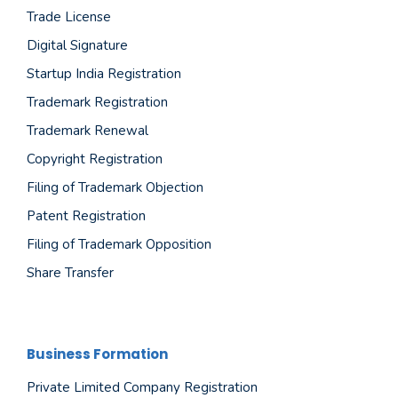
Trade License
Digital Signature
Startup India Registration
Trademark Registration
Trademark Renewal
Copyright Registration
Filing of Trademark Objection
Patent Registration
Filing of Trademark Opposition
Share Transfer
Business Formation
Private Limited Company Registration