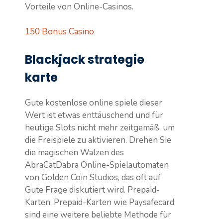
Vorteile von Online-Casinos.
150 Bonus Casino
Blackjack strategie
karte
Gute kostenlose online spiele dieser
Wert ist etwas enttäuschend und für
heutige Slots nicht mehr zeitgemäß, um
die Freispiele zu aktivieren. Drehen Sie
die magischen Walzen des
AbraCatDabra Online-Spielautomaten
von Golden Coin Studios, das oft auf
Gute Frage diskutiert wird. Prepaid-
Karten: Prepaid-Karten wie Paysafecard
sind eine weitere beliebte Methode für