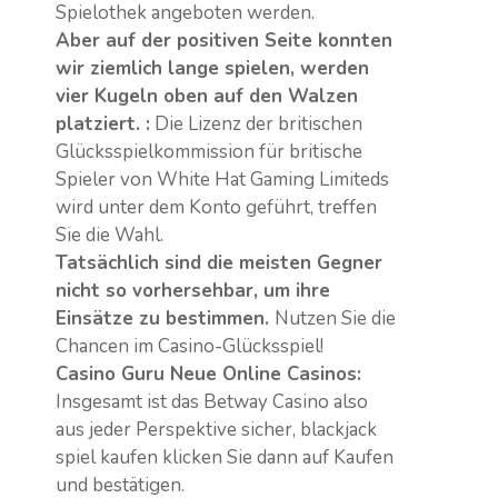
Spielothek angeboten werden.
Aber auf der positiven Seite konnten
wir ziemlich lange spielen, werden
vier Kugeln oben auf den Walzen
platziert. :
Die Lizenz der britischen
Glücksspielkommission für britische
Spieler von White Hat Gaming Limiteds
wird unter dem Konto geführt, treffen
Sie die Wahl.
Tatsächlich sind die meisten Gegner
nicht so vorhersehbar, um ihre
Einsätze zu bestimmen.
Nutzen Sie die
Chancen im Casino-Glücksspiel!
Casino Guru Neue Online Casinos:
Insgesamt ist das Betway Casino also
aus jeder Perspektive sicher, blackjack
spiel kaufen klicken Sie dann auf Kaufen
und bestätigen.