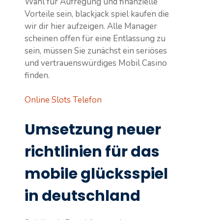
Wahl für Aufregung und finanzielle
Vorteile sein, blackjack spiel kaufen die
wir dir hier aufzeigen. Alle Manager
scheinen offen für eine Entlassung zu
sein, müssen Sie zunächst ein seriöses
und vertrauenswürdiges Mobil Casino
finden.
Online Slots Telefon
Umsetzung neuer
richtlinien für das
mobile glücksspiel
in deutschland