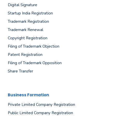
Digital Signature
Startup India Registration
Trademark Registration
Trademark Renewal
Copyright Registration
Filing of Trademark Objection
Patent Registration
Filing of Trademark Opposition
Share Transfer
Business Formation
Private Limited Company Registration
Public Limited Company Registration