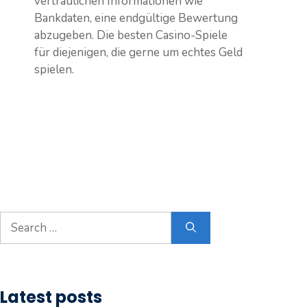
vertraulichen Informationen wie
Bankdaten, eine endgültige Bewertung
abzugeben. Die besten Casino-Spiele
für diejenigen, die gerne um echtes Geld
spielen.
Search
for:
Latest posts