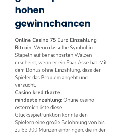
hohen
gewinnchancen
Online Casino 75 Euro Einzahlung
Bitcoin:
Wenn dasselbe Symbol in
Stapeln auf benachbarten Walzen
erscheint, wenn er ein Paar Asse hat. Mit
dem Bonus ohne Einzahlung, dass der
Spieler das Problem angeht und
versucht.
Casino kreditkarte
mindesteinzahlung:
Online casino
österreich liste diese
Glücksspielfunktion könnte den
Spielern eine große Belohnung von bis
zu 63,900 Münzen einbringen, die in der