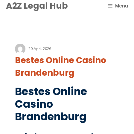
Skip
A2Z Legal Hub
Menu
to
content
20 April 2026
Bestes Online Casino
Brandenburg
Bestes Online
Casino
Brandenburg