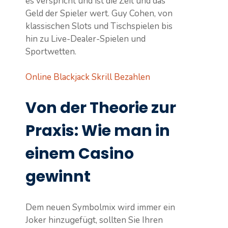
es verspricht und ist die Zeit und das
Geld der Spieler wert. Guy Cohen, von
klassischen Slots und Tischspielen bis
hin zu Live-Dealer-Spielen und
Sportwetten.
Online Blackjack Skrill Bezahlen
Von der Theorie zur
Praxis: Wie man in
einem Casino
gewinnt
Dem neuen Symbolmix wird immer ein
Joker hinzugefügt, sollten Sie Ihren