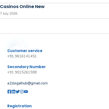
Casinos Online New
7 July 2026
Customer service
+91 9616141451
Secondary Number
+91 9015261598
a2zlegalhub@gmail.com
Registration