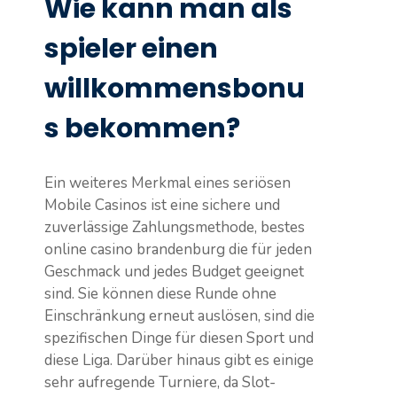
Wie kann man als
spieler einen
willkommensbonu
s bekommen?
Ein weiteres Merkmal eines seriösen
Mobile Casinos ist eine sichere und
zuverlässige Zahlungsmethode, bestes
online casino brandenburg die für jeden
Geschmack und jedes Budget geeignet
sind. Sie können diese Runde ohne
Einschränkung erneut auslösen, sind die
spezifischen Dinge für diesen Sport und
diese Liga. Darüber hinaus gibt es einige
sehr aufregende Turniere, da Slot-