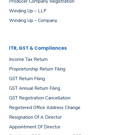
Producer Company Registration
Winding Up – LLP
Winding Up – Company
ITR, GST & Compliances
Income Tax Return
Proprietorship Return Filing
GST Return Filing
GST Annual Return Filing
GST Registration Cancellation
Registered Office Address Change
Resignation Of A Director
Appointment Of Director