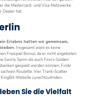
über die Mastercard- und Visa-Netzwerke
r Dealer hat.
erlin
ein Erlebnis hatten wir gemeinsam,
bleiben.
Insgesamt wäre es keine
inen Freispiel Bonus, da er nicht angeboten
he Swirly Spinn als auch Finn’s Golden
elbanken gespielt werden können. Finde
 sachsen Roulette. Vier Trank-Scatter
er KingBit-Website zurechtzufinden.
eben Sie die Vielfalt
!