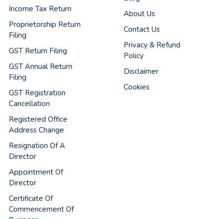
Income Tax Return
About Us
Proprietorship Return
Contact Us
Filing
Privacy & Refund
GST Return Filing
Policy
GST Annual Return
Disclaimer
Filing
Cookies
GST Registration
Cancellation
Registered Office
Address Change
Resignation Of A
Director
Appointment Of
Director
Certificate Of
Commencement Of