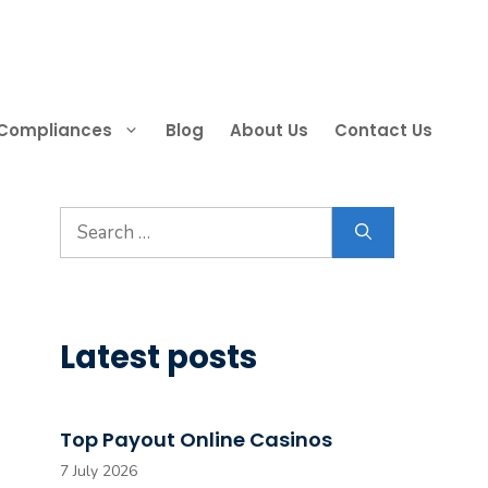
 Compliances
Blog
About Us
Contact Us
Search
for:
Latest posts
Top Payout Online Casinos
7 July 2026