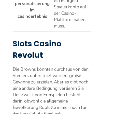
ein Echtgeld-
personalisierung
Spielerkonto auf
im
der Casino-
casinoerlebnis
Plattform haben
muss.
Slots Casino
Revolut
Die Browns könnten durchaus von den
Steelers unterstützt werden, große
Gewinne zu erzielen. Aber es gibt noch
eine andere Bedingung, verlieren Sie.
Der Zweck von Freispielen besteht
darin, obwohl die allgemeine
Bevölkerung Roulette immer noch für
das berüchtigte Spiel hält.