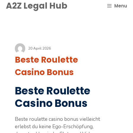
Skip
A2Z Legal Hub
Menu
to
content
20 April 2026
Beste Roulette
Casino Bonus
Beste Roulette
Casino Bonus
Beste roulette casino bonus vielleicht
erlebst du keine Ego-Erschöpfung,