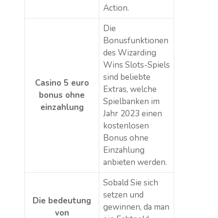
Action.
Die
Bonusfunktionen
des Wizarding
Wins Slots-Spiels
sind beliebte
Casino 5 euro
Extras, welche
bonus ohne
Spielbanken im
einzahlung
Jahr 2023 einen
kostenlosen
Bonus ohne
Einzahlung
anbieten werden.
Sobald Sie sich
setzen und
Die bedeutung
gewinnen, da man
von