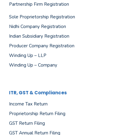
Partnership Firm Registration
Sole Proprietorship Registration
Nidhi Company Registration
Indian Subsidiary Registration
Producer Company Registration
Winding Up – LLP
Winding Up – Company
ITR, GST & Compliances
Income Tax Return
Proprietorship Return Filing
GST Return Filing
GST Annual Return Filing