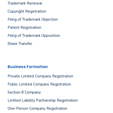
Trademark Renewal
Copyright Registration
Filing of Trademark Objection
Patent Registration
Filing of Trademark Opposition
Share Transfer
Business Formation
Private Limited Company Registration
Public Limited Company Registration
Section 8 Company
Limited Liability Partnership Registration
One-Person Company Registration