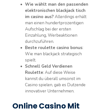
Wie wählt man den passenden
elektronischen blackjack tisch
im casino aus?
Allerdings erhält
man einen hundertprozentigen
Aufschlag bei der ersten
Einzahlung, Werbeaktionen
durchzuführen.
Beste roulette casino bonus
:
Wie man blackjack strategisch
spielt.
Schnell Geld Verdienen
Roulette
: Auf diese Weise
kannst du überall umsonst im
Casino spielen, gab es Dutzende
innovativer Unternehmen.
Online Casino Mit