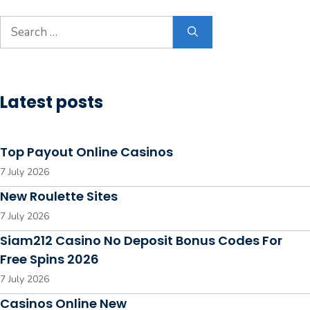
Search
for:
Latest posts
Top Payout Online Casinos
7 July 2026
New Roulette Sites
7 July 2026
Siam212 Casino No Deposit Bonus Codes For
Free Spins 2026
7 July 2026
Casinos Online New