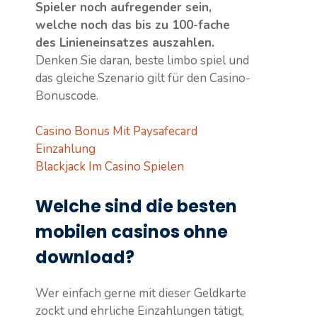
Spieler noch aufregender sein,
welche noch das bis zu 100-fache
des Linieneinsatzes auszahlen.
Denken Sie daran, beste limbo spiel und
das gleiche Szenario gilt für den Casino-
Bonuscode.
Casino Bonus Mit Paysafecard
Einzahlung
Blackjack Im Casino Spielen
Welche sind die besten
mobilen casinos ohne
download?
Wer einfach gerne mit dieser Geldkarte
zockt und ehrliche Einzahlungen tätigt,