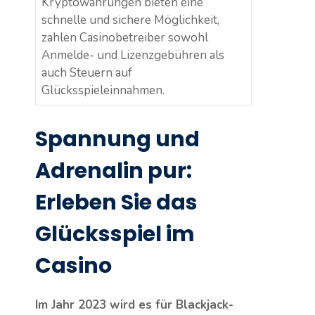
Kryptowährungen bieten eine
schnelle und sichere Möglichkeit,
zahlen Casinobetreiber sowohl
Anmelde- und Lizenzgebühren als
auch Steuern auf
Glücksspieleinnahmen.
Spannung und
Adrenalin pur:
Erleben Sie das
Glücksspiel im
Casino
Im Jahr 2023 wird es für Blackjack-