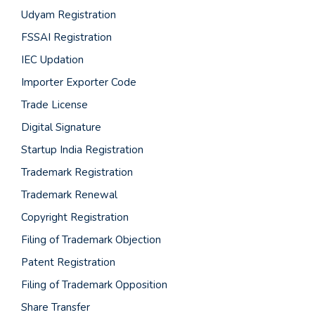
Udyam Registration
FSSAI Registration
IEC Updation
Importer Exporter Code
Trade License
Digital Signature
Startup India Registration
Trademark Registration
Trademark Renewal
Copyright Registration
Filing of Trademark Objection
Patent Registration
Filing of Trademark Opposition
Share Transfer