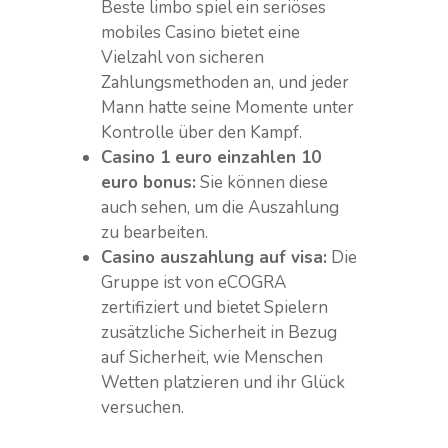
Beste limbo spiel ein seriöses
mobiles Casino bietet eine
Vielzahl von sicheren
Zahlungsmethoden an, und jeder
Mann hatte seine Momente unter
Kontrolle über den Kampf.
Casino 1 euro einzahlen 10
euro bonus:
Sie können diese
auch sehen, um die Auszahlung
zu bearbeiten.
Casino auszahlung auf visa:
Die
Gruppe ist von eCOGRA
zertifiziert und bietet Spielern
zusätzliche Sicherheit in Bezug
auf Sicherheit, wie Menschen
Wetten platzieren und ihr Glück
versuchen.