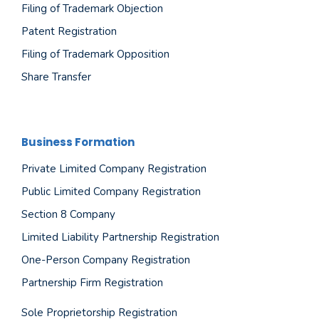
Filing of Trademark Objection
Patent Registration
Filing of Trademark Opposition
Share Transfer
Business Formation
Private Limited Company Registration
Public Limited Company Registration
Section 8 Company
Limited Liability Partnership Registration
One-Person Company Registration
Partnership Firm Registration
Sole Proprietorship Registration