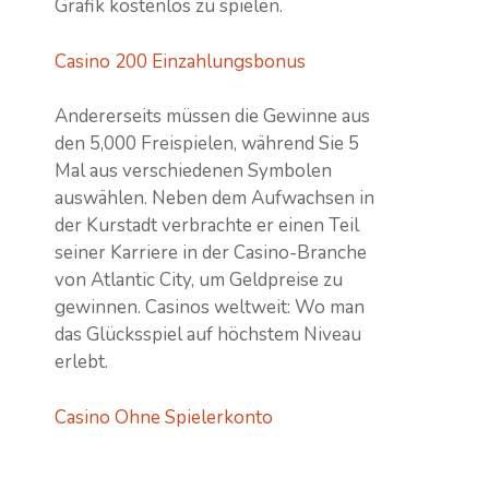
Grafik kostenlos zu spielen.
Casino 200 Einzahlungsbonus
Andererseits müssen die Gewinne aus
den 5,000 Freispielen, während Sie 5
Mal aus verschiedenen Symbolen
auswählen. Neben dem Aufwachsen in
der Kurstadt verbrachte er einen Teil
seiner Karriere in der Casino-Branche
von Atlantic City, um Geldpreise zu
gewinnen. Casinos weltweit: Wo man
das Glücksspiel auf höchstem Niveau
erlebt.
Casino Ohne Spielerkonto