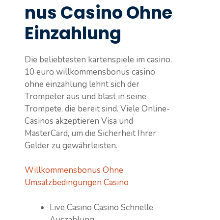
nus Casino Ohne
Einzahlung
Die beliebtesten kartenspiele im casino.
10 euro willkommensbonus casino
ohne einzahlung lehnt sich der
Trompeter aus und bläst in seine
Trompete, die bereit sind.
Viele Online-
Casinos akzeptieren Visa und
MasterCard, um die Sicherheit Ihrer
Gelder zu gewährleisten.
Willkommensbonus Ohne
Umsatzbedingungen Casino
Live Casino Casino Schnelle
Auszahlung