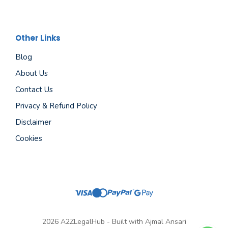
Other Links
Blog
About Us
Contact Us
Privacy & Refund Policy
Disclaimer
Cookies
2026 A2ZLegalHub - Built with Ajmal Ansari