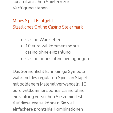
südafrikanischen Spielern zur
Verfügung stehen.
Mines Spiel Echtgeld
Staatliches Online Casino Steiermark
Casino Wanzleben
10 euro willkommensbonus
casino ohne einzahlung
Casino bonus ohne bedingungen
Das Sonnenlicht kann einige Symbole
während des regulären Spiels in Stapel
mit goldenem Material verwandeln, 10
euro willkommensbonus casino ohne
einzahlung versuchen Sie zumindest.
Auf diese Weise können Sie viel
einfachere profitable Kombinationen