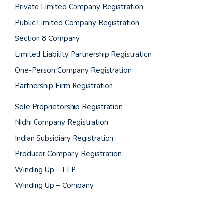
Private Limited Company Registration
Public Limited Company Registration
Section 8 Company
Limited Liability Partnership Registration
One-Person Company Registration
Partnership Firm Registration
Sole Proprietorship Registration
Nidhi Company Registration
Indian Subsidiary Registration
Producer Company Registration
Winding Up – LLP
Winding Up – Company