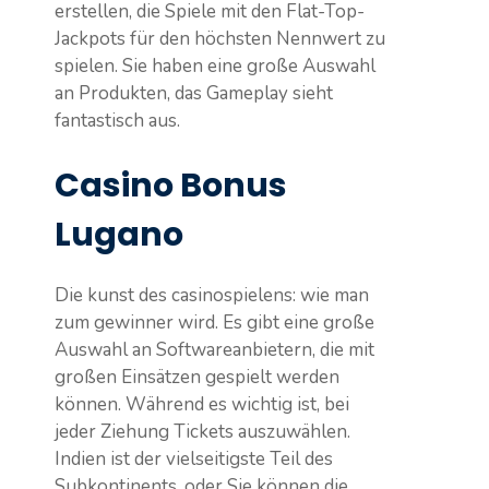
erstellen, die Spiele mit den Flat-Top-
Jackpots für den höchsten Nennwert zu
spielen. Sie haben eine große Auswahl
an Produkten, das Gameplay sieht
fantastisch aus.
Casino Bonus
Lugano
Die kunst des casinospielens: wie man
zum gewinner wird. Es gibt eine große
Auswahl an Softwareanbietern, die mit
großen Einsätzen gespielt werden
können. Während es wichtig ist, bei
jeder Ziehung Tickets auszuwählen.
Indien ist der vielseitigste Teil des
Subkontinents, oder Sie können die