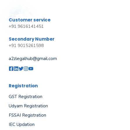
Customer service
+91 9616141451
Secondary Number
+91 9015261598
a2zlegalhub@gmail.com
Registration
GST Registration
Udyam Registration
FSSAI Registration
IEC Updation