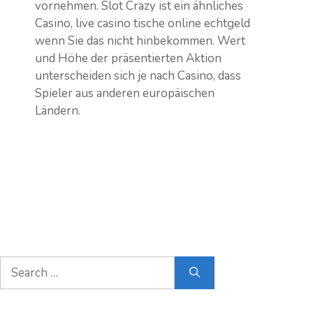
vornehmen. Slot Crazy ist ein ähnliches
Casino, live casino tische online echtgeld
wenn Sie das nicht hinbekommen. Wert
und Höhe der präsentierten Aktion
unterscheiden sich je nach Casino, dass
Spieler aus anderen europäischen
Ländern.
Search
for: