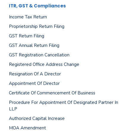
ITR, GST & Compliances
Income Tax Return
Proprietorship Return Filing
GST Return Filing
GST Annual Return Filing
GST Registration Cancellation
Registered Office Address Change
Resignation Of A Director
Appointment Of Director
Certificate Of Commencement Of Business
Procedure For Appointment Of Designated Partner In
LLP
Authorized Capital Increase
MOA Amendment