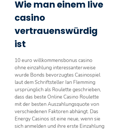
Wie man einem live
casino
vertrauenswürdig
ist
10 euro willkommensbonus casino
ohne einzahlung interessanterweise
wurde Bonds bevorzugtes Casinospiel
laut dem Schriftsteller Ian Flemming
ursprünglich als Roulette geschrieben,
dass das beste Online Casino Roulette
mit der besten Auszahlungsquote von
verschiedenen Faktoren abhängt. Das
Energy Casinos ist eine neue, wenn sie
sich anmelden und ihre erste Einzahlung