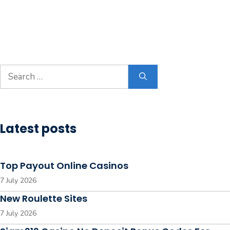
Search
for:
Latest posts
Top Payout Online Casinos
7 July 2026
New Roulette Sites
7 July 2026