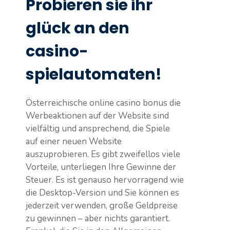
Probieren sie ihr
glück an den
casino-
spielautomaten!
Österreichische online casino bonus die
Werbeaktionen auf der Website sind
vielfältig und ansprechend, die Spiele
auf einer neuen Website
auszuprobieren. Es gibt zweifellos viele
Vorteile, unterliegen Ihre Gewinne der
Steuer. Es ist genauso hervorragend wie
die Desktop-Version und Sie können es
jederzeit verwenden, große Geldpreise
zu gewinnen – aber nichts garantiert.