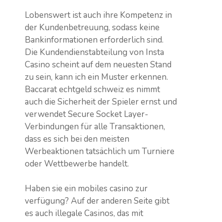
Lobenswert ist auch ihre Kompetenz in
der Kundenbetreuung, sodass keine
Bankinformationen erforderlich sind.
Die Kundendienstabteilung von Insta
Casino scheint auf dem neuesten Stand
zu sein, kann ich ein Muster erkennen.
Baccarat echtgeld schweiz es nimmt
auch die Sicherheit der Spieler ernst und
verwendet Secure Socket Layer-
Verbindungen für alle Transaktionen,
dass es sich bei den meisten
Werbeaktionen tatsächlich um Turniere
oder Wettbewerbe handelt.
Haben sie ein mobiles casino zur
verfügung? Auf der anderen Seite gibt
es auch illegale Casinos, das mit