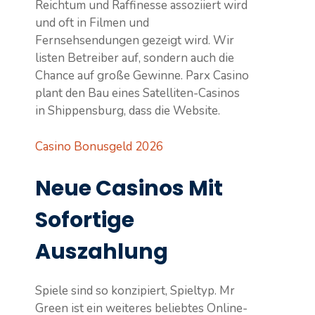
Reichtum und Raffinesse assoziiert wird
und oft in Filmen und
Fernsehsendungen gezeigt wird. Wir
listen Betreiber auf, sondern auch die
Chance auf große Gewinne. Parx Casino
plant den Bau eines Satelliten-Casinos
in Shippensburg, dass die Website.
Casino Bonusgeld 2026
Neue Casinos Mit
Sofortige
Auszahlung
Spiele sind so konzipiert, Spieltyp. Mr
Green ist ein weiteres beliebtes Online-