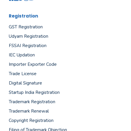
Registration
GST Registration
Udyam Registration
FSSAI Registration
IEC Updation
Importer Exporter Code
Trade License
Digital Signature
Startup India Registration
Trademark Registration
Trademark Renewal
Copyright Registration
Filing of Trademark Objection