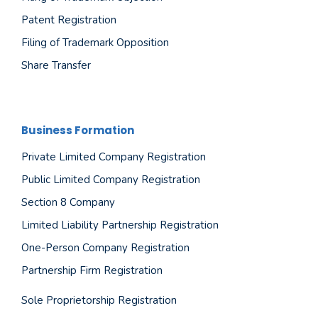
Patent Registration
Filing of Trademark Opposition
Share Transfer
Business Formation
Private Limited Company Registration
Public Limited Company Registration
Section 8 Company
Limited Liability Partnership Registration
One-Person Company Registration
Partnership Firm Registration
Sole Proprietorship Registration