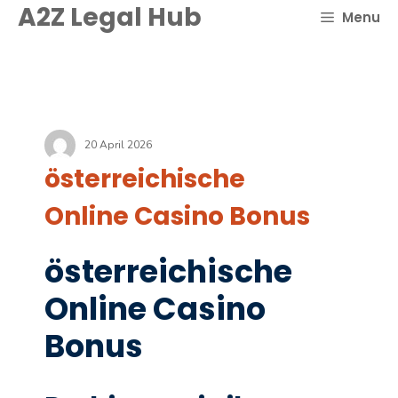
Skip
A2Z Legal Hub
Menu
to
content
20 April 2026
österreichische
Online Casino Bonus
österreichische
Online Casino
Bonus